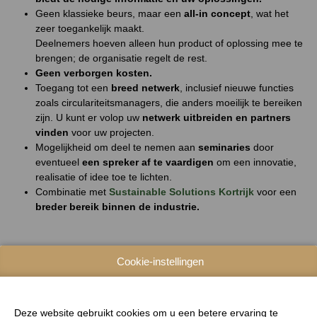
Geen klassieke beurs, maar een
all-in concept
, wat het
zeer toegankelijk maakt.
Deelnemers hoeven alleen hun product of oplossing mee te
brengen; de organisatie regelt de rest.
Geen verborgen kosten.
Toegang tot een
breed netwerk
, inclusief nieuwe functies
zoals circulariteitsmanagers, die anders moeilijk te bereiken
zijn. U kunt er volop uw
netwerk uitbreiden en partners
vinden
voor uw projecten.
Mogelijkheid om deel te nemen aan
seminaries
door
eventueel
een spreker af te vaardigen
om een innovatie,
realisatie of idee toe te lichten.
Combinatie met
Sustainable Solutions Kortrijk
voor een
breder bereik binnen de industrie.
Cookie-instellingen
PARTNERS
Deze website gebruikt cookies om u een betere ervaring te