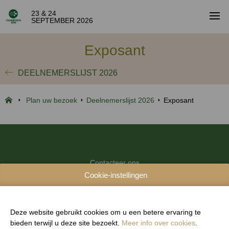
23 & 24
SEPTEMBER 2026
Exposant
DEELNEMERSLIJST 2026
Plan uw bezoek
Deelnemerslijst 2026
Exposant
Contacteer ons
Cookie-instellingen
Ontdek het event
Praktische informatie voor bezoekers
Deelnemen aan CleanTech Xpo
Deze website gebruikt cookies om u een betere ervaring te
bieden terwijl u deze site bezoekt.
Meer info over cookies
.
Pers