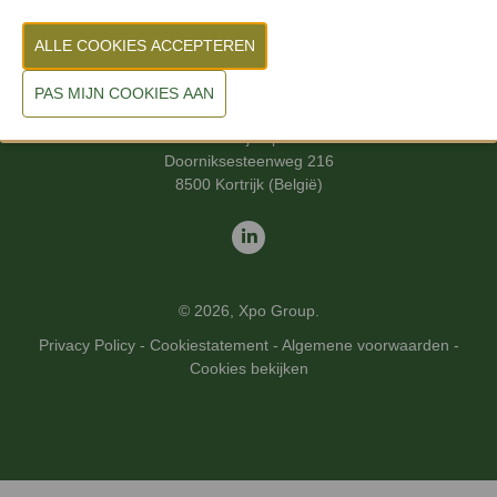
Datum
Woensdag 23 september & donderdag 24 september 2026
Locatie
Kortrijk Xpo
Doorniksesteenweg 216
8500 Kortrijk (België)
© 2026, Xpo Group.
Privacy Policy
-
Cookiestatement
-
Algemene voorwaarden
-
Cookies bekijken